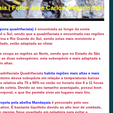
pona quadrifaciata)
é encontrada ao longo da costa
té o Sul, sendo que a quadrifaciata e encontrada nas regiões
ina e Rio Grande do Sul, sendo estas mais resistente a
dade, estão adaptada ao clima:
s ocupa as regiões ao Norte, sendo que no Estado de São
 as duas subespécies. esta subespécie e mais adaptada a
s altas.
drifaciata Quadrifaciata
habita regiões mais altas e mais
erno dessa subspécie em relação a temperaturas baixas
e relativa alta 75 a 90% no verão no horario das 8 a 11 horas
 de coleta. Devido ao seu tamanho avantajado, possui bom
orporal, o que lhe permite viver em lugares mais frio.
dopela pela abelha Mandaçaia
é procurado pelo seu
ativo. É bastante liquifeito devido ao alto teor de umidade,
 o mesmo fique guardado em geladeira para evitar a