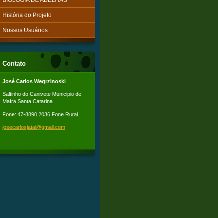
BIOLOGIA DE ABELHAS
História do Projeto
Nossos Usuários
Contato
José Carlos Wegrzinoski
Saltinho do Canivete Municipio de
Mafra Santa Catarina
Fone: 47-8890.2036 Fone Rural
josecarl
osjatai@
gmail.co
m