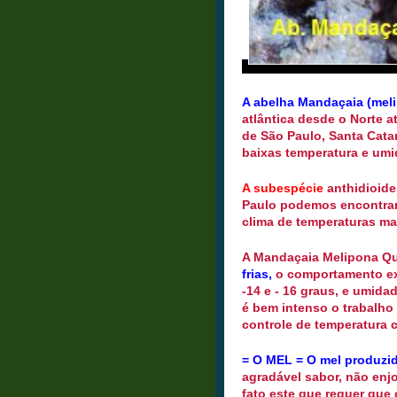
A abelha Mandaçaia (meli
atlântica desde o Norte a
de São Paulo, Santa Catar
baixas temperatura e umi
A subespécie
anthidioide
Paulo podemos encontrar
clima de temperaturas mai
A Mandaçaia Melipona Qua
frias,
o comportamento ext
-14 e - 16 graus, e umidad
é bem intenso o trabalho
controle de temperatura c
= O MEL = O mel produzi
agradável sabor, não enjo
fato este que requer que