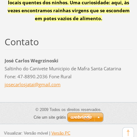
locais quentes dos ninhos. Uma curiosidade: aqui, às
vezes encontramos rainhas virgens que se escondem
em potes vazios de alimento.
Contato
José Carlos Wegrzinoski
Saltinho do Canivete Municipio de Mafra Santa Catarina
Fone: 47-8890.2036 Fone Rural
josecarl
osjatai@
gmail.co
m
© 2009 Todos os direitos reservados.
Crie um site grátis
Visualizar:
Versão móvel
|
Versão PC