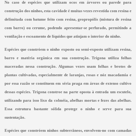
No caso de espécies que utilizam ocos em árvores ou parede para
construção dos ninhos, esta cavidade é muitas vezes revestida com resina e
delimitada com batume feito com resina, geopropólis (mistura de resina
com barro) ou cerume, podendo apresentar-se perfurado, permitindo a
ventilação e escoamento de líquidos que atinjam o interior do ninho.
Espécies que constróem o ninho exposto ou semi-exposto utilizam resina,
barro e matéria orgânica em sua construção. Trigona utiliza folhas
maceradas nessa construção. Algumas vezes usam folhas e brotos de
plantas cultivadas, especialmente de laranjas, rosas e nóz macadamia e
por essa razão se constituem em séria praga em áreas de extenso cultivo
dessas espécies. Trigona constroe na parte oposta à entrada um escutelo,
utilizando para isso
lixo da colméia, abelhas mortas e fezes das abelhas.
Essa estrutura bastante sólida protege o ninho e serve para sua
sustentação.
Espécies que constróem ninhos subterrâneos, envolvem-no com camadas