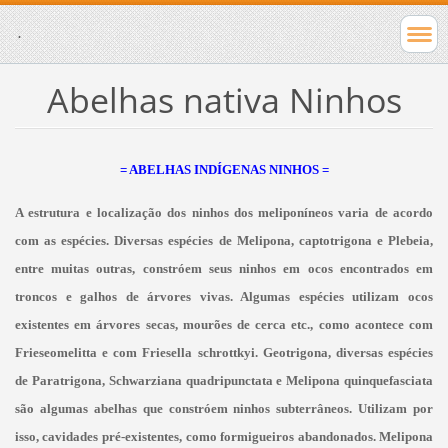
.
Abelhas nativa Ninhos
= ABELHAS INDÍGENAS NINHOS =
A estrutura e localização dos ninhos dos meliponíneos varia de acordo
com as espécies. Diversas espécies de Melipona, captotrigona e Plebeia,
entre muitas outras, constróem seus ninhos em ocos encontrados em
troncos e galhos de árvores vivas. Algumas espécies utilizam ocos
existentes em árvores secas, mourões de cerca etc., como acontece com
Frieseomelitta e com Friesella schrottkyi. Geotrigona, diversas espécies
de Paratrigona, Schwarziana quadripunctata e Melipona quinquefasciata
são algumas abelhas que constróem ninhos subterrâneos. Utilizam por
isso, cavidades pré-existentes, como formigueiros abandonados. Melipona