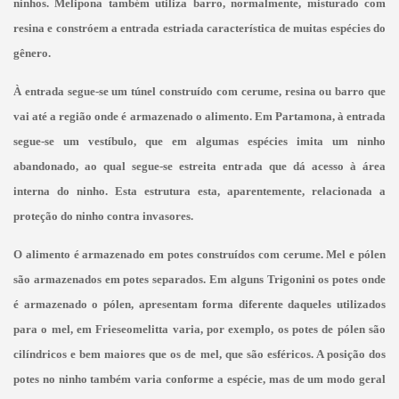
ninhos. Melipona também utiliza barro, normalmente, misturado com
resina e constróem a entrada estriada característica de muitas espécies do
gênero.
À entrada segue-se um túnel construído com cerume, resina ou barro que
vai até a região onde é armazenado o alimento. Em Partamona, à entrada
segue-se um vestíbulo, que em algumas espécies imita um ninho
abandonado, ao qual segue-se estreita entrada que dá acesso à área
interna do ninho. Esta estrutura esta, aparentemente, relacionada a
proteção do ninho contra invasores.
O alimento é armazenado em potes construídos com cerume. Mel e pólen
são armazenados em potes separados. Em alguns Trigonini os potes onde
é armazenado o pólen, apresentam forma diferente daqueles utilizados
para o mel, em Frieseomelitta
varia, por exemplo, os potes de pólen são
cilíndricos e bem maiores que os de mel, que são esféricos. A posição dos
potes no ninho também varia conforme a espécie, mas de um modo geral