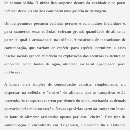
de batume sólido. O ninho fica suspenso dentro da cavidade e na parte
inferior dessa, as abelhas constróem uma galeria de drenagem.
Os meliponíneos possuem colônias perenes e com muitos indivíduos e,
para manterem essas colônias, coletam grande quantidade de alimento
parte do qual é armazenado na colônia. A existência de mecanismos de
comunicação, que variam de
espécie para espécie, permitem a esses
insetos sociais grande eficiência na exploração dos recursos existentes no
ambiente, como fontes de água, alimento ou local apropriado para
nidificação.
A forma mais simples de comunicação consiste, simplesmente, em
dispersar, na colônia, o "cheiro" do alimento que as campeiras estão
trazendo. As campeiras correm por dentro do ninho, excitando as demais
operárias pela movimentação. Novas operárias saem ao campo em busca
da fonte de alimento orientadas apenas por esse "cheiro". Esse tipo de
comunicação é encontrado em Trigonisca, Frieseomelitta e Dukeola.