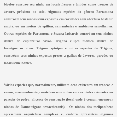
bicolor constroe seu ninho em locais frescos e úmidos como troncos de
árvore, próximo ao solo. Algumas espécies do gênero Partamona
constróem seus ninhos semi-expostos, em cavidades com abertura bastante
ampla, ou em moitas de epifitas, samambaias e ambientes semelhantes.
Outras espécies de Partamona e Scaura latitarsis constróem seus ninhos
dentro de cupinzeiros vivos. Trigona cilipes nidifica dentro de
formigueiros vivos. Trigona spinipes e outras espécies de Trigona,
constróem seus ninhos expostos presos a galhos de árvores, paredes ou
locais semelhantes.
Várias espécies que, normalmente, utilizam ocos existentes em troncos e
ramos, ocasionalmente, constróem seus ninhos em cavidades existentes em
paredes de pedra, alicerce de construção (local onde é comum encontrar
ninhos de Nannotrigona
testaceicornis).
Os ninhos dos meliponíneos
apresentam arquitetura complexa e, embora apresentem algumas