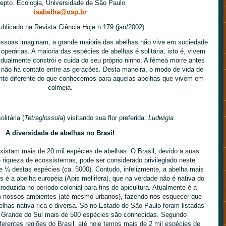
epto. Ecologia, Universidade de São Paulo
isabelha@usp.br
ublicado na Revista Ciência Hoje n.179 (jan/2002)
essoas imaginam, a grande maioria das abelhas não vive em sociedade
perárias. A maioria das espécies de abelhas é solitária, isto é, vivem
dualmente constrói e cuida do seu próprio ninho. A fêmea morre antes
, não há contato entre as gerações. Desta maneira, o modo de vida de
ante diferente do que conhecemos para aquelas abelhas que vivem em
colmeia.
litária (
Tetraglossula
) visitando sua flor preferida:
Ludwigia
.
A diversidade de abelhas no Brasil
istam mais de 20 mil espécies de abelhas. O Brasil, devido a suas
e riqueza de ecossistemas, pode ser considerado privilegiado neste
de ¼ destas espécies (ca. 5000). Contudo, infelizmente, a abelha mais
os é a abelha européia (Apis mellifera), que na verdade não é nativa do
ntroduzida no período colonial para fins de apicultura. Atualmente é a
 nossos ambientes (até mesmo urbanos), fazendo nos esquecer que
has nativa rica e diversa. Só no Estado de São Paulo foram listadas
o Grande do Sul mais de 500 espécies são conhecidas. Segundo
ferentes regiões do Brasil, até hoje temos mais de 2 mil espécies de