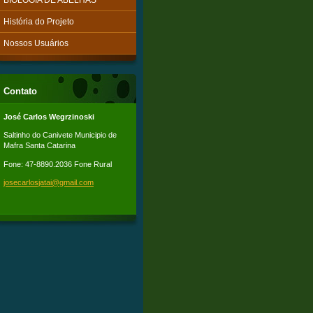
BIOLOGIA DE ABELHAS
História do Projeto
Nossos Usuários
Contato
José Carlos Wegrzinoski
Saltinho do Canivete Municipio de
Mafra Santa Catarina
Fone: 47-8890.2036 Fone Rural
josecarl
osjatai@
gmail.co
m