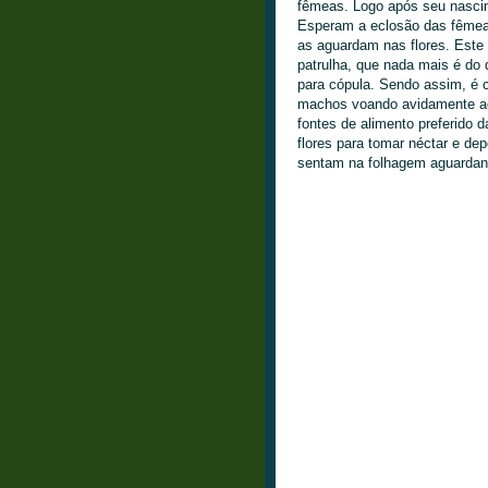
fêmeas. Logo após seu nascim
Esperam a eclosão das fêmeas
as aguardam nas flores. Est
patrulha, que nada mais é do 
para cópula. Sendo assim, é
machos voando avidamente ao 
fontes de alimento preferido
flores para tomar néctar e de
sentam na folhagem aguardan