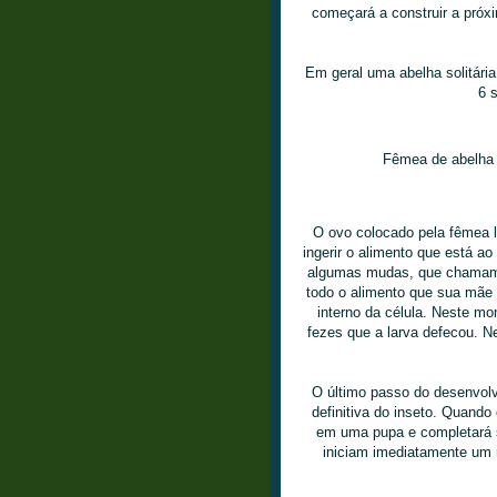
começará a construir a próx
Em geral uma abelha solitária
6 
Fêmea de abelha s
O ovo colocado pela fêmea l
ingerir o alimento que está a
algumas mudas, que chamamos
todo o alimento que sua mãe 
interno da célula. Neste m
fezes que a larva defecou. N
O último passo do desenvolvi
definitiva do inseto. Quando
em uma pupa e completará s
iniciam imediatamente um 