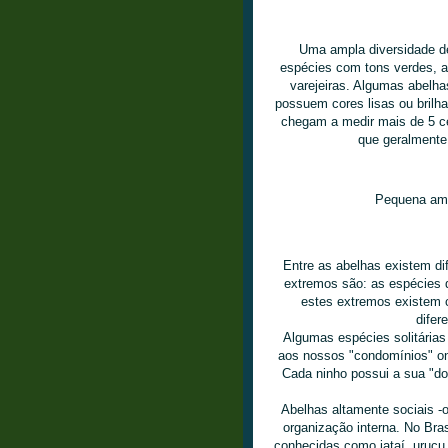
Uma ampla diversidade de
espécies com tons verdes, 
varejeiras. Algumas abelh
possuem cores lisas ou brilha
chegam a medir mais de 5 c
que geralmente
Pequena amos
Entre as abelhas existem di
extremos são: as espécies de
estes extremos existem c
difer
Algumas espécies solitária
aos nossos "condomínios" on
Cada ninho possui a sua "do
Abelhas altamente sociais -
organização interna. No Bra
conhecidas como jataí, uruçu