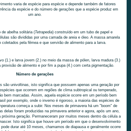
vimento varia de espécie para espécie e depende também de fatores
orrência da espécie e do número de gerações que a espécie produz em
um ano.
 de abelha solitária (
Tetrapedia
) construído em um tubo de papel e
élulas são divididas por uma camada de areia e óleo. A massa amarela
 coletados pela fêmea e que servirão de alimento para a larva.
o (1.) e larva jovem (2.) no meio da massa de pólen, larva madura (3.)
 provisão de alimento e por fim a pupa (4.) com certa pigmentação.
Número de gerações
as são univoltinas, isto significa que possuem apenas uma geração por
espécies que ocorrem em regiões de clima subtropical ou temperado,
ão bem marcadas. Assim, aquela espécie ocorre em um período bem
asil por exemplo, onde o inverno é rigoroso, a maioria das espécies de
mperatura começa a subir. Nos meses de primavera há um "boom" de
s delas foram produzidas na primavera anterior e agora, após um ano,
a próxima geração. Permaneceram por muitos meses dentro da célula a
nascer. Isto significa que houve um período em que o desenvolvimento
e pode durar até 10 meses, chamamos de diapausa e geralmente ocorre