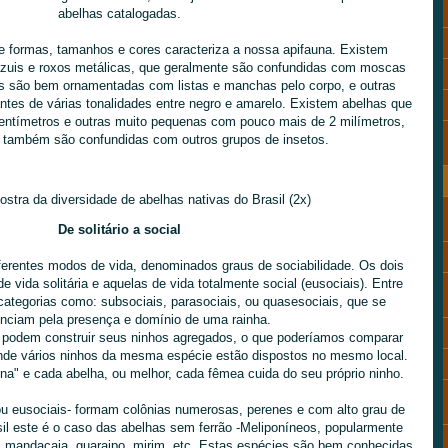
abelhas catalogadas.
 formas, tamanhos e cores caracteriza a nossa apifauna. Existem
azuis e roxos metálicas, que geralmente são confundidas com moscas
as são bem ornamentadas com listas e manchas pelo corpo, e outras
ntes de várias tonalidades entre negro e amarelo. Existem abelhas que
entímetros e outras muito pequenas com pouco mais de 2 milímetros,
 também são confundidas com outros grupos de insetos.
tra da diversidade de abelhas nativas do Brasil (2x)
De solitário a social
ferentes modos de vida, denominados graus de sociabilidade. Os dois
 vida solitária e aquelas de vida totalmente social (eusociais). Entre
ategorias como: subsociais, parasociais, ou quasesociais, que se
enciam pela presença e domínio de uma rainha.
s podem construir seus ninhos agregados, o que poderíamos comparar
de vários ninhos da mesma espécie estão dispostos no mesmo local.
na" e cada abelha, ou melhor, cada fêmea cuida do seu próprio ninho.
ou eusociais- formam colônias numerosas, perenes e com alto grau de
sil este é o caso das abelhas sem ferrão -Meliponíneos, popularmente
, mandaçaia, guaraipo, mirim, etc. Estas espécies são bem conhecidas