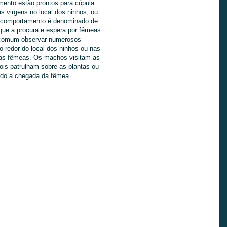
ento estão prontos para cópula.
 virgens no local dos ninhos, ou
e comportamento é denominado de
que a procura e espera por fêmeas
 comum observar numerosos
redor do local dos ninhos ou nas
 das fêmeas. Os machos visitam as
pois patrulham sobre as plantas ou
do a chegada da fêmea.