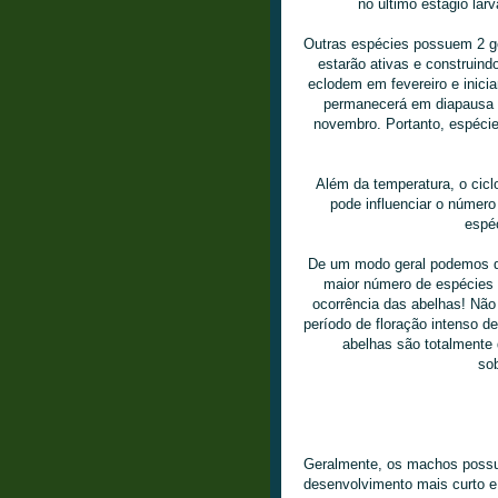
no último estágio lar
Outras espécies possuem 2 g
estarão ativas e construind
eclodem em fevereiro e inici
permanecerá em diapausa p
novembro. Portanto, espéci
Além da temperatura, o cic
pode influenciar o númer
espéc
De um modo geral podemos di
maior número de espécies 
ocorrência das abelhas! Não
período de floração intenso d
abelhas são totalmente 
sob
Geralmente, os machos poss
desenvolvimento mais curto e