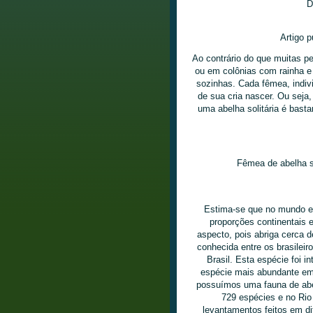
D
Artigo p
Ao contrário do que muitas p
ou em colônias com rainha e o
sozinhas. Cada fêmea, indivi
de sua cria nascer. Ou seja
uma abelha solitária é bast
Fêmea de abelha so
Estima-se que no mundo ex
proporções continentais 
aspecto, pois abriga cerca 
conhecida entre os brasileir
Brasil. Esta espécie foi i
espécie mais abundante em
possuímos uma fauna de abel
729 espécies e no Ri
levantamentos feitos em di