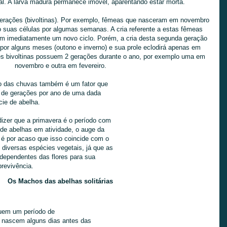
val. A larva madura permanece imóvel, aparentando estar morta.
erações (bivoltinas). Por exemplo, fêmeas que nasceram em novembro
o suas células por algumas semanas. A cria referente a estas fêmeas
am imediatamente um novo ciclo. Porém, a cria desta segunda geração
or alguns meses (outono e inverno) e sua prole eclodirá apenas em
es bivoltinas possuem 2 gerações durante o ano, por exemplo uma em
novembro e outra em fevereiro.
lo das chuvas também é um fator que
o de gerações por ano de uma dada
ie de abelha.
zer que a primavera é o período com
de abelhas em atividade, o auge da
 é por acaso que isso coincide com o
e diversas espécies vegetais, já que as
dependentes das flores para sua
revivência.
Os Machos das abelhas solitárias
uem um período de
 nascem alguns dias antes das