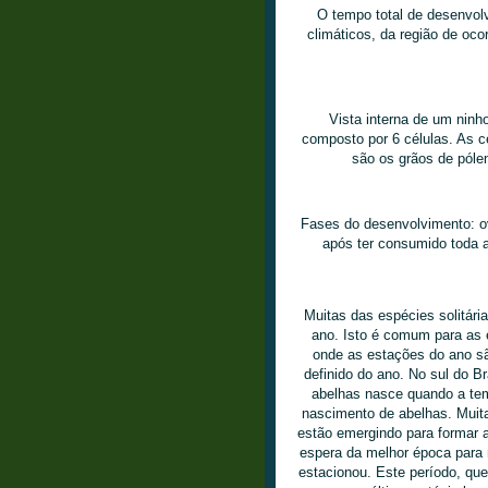
O tempo total de desenvol
climáticos, da região de oc
Vista interna de um ninho
composto por 6 células. As c
são os grãos de pólen
Fases do desenvolvimento: ov
após ter consumido toda a
Muitas das espécies solitári
ano. Isto é comum para as 
onde as estações do ano s
definido do ano. No sul do Br
abelhas nasce quando a te
nascimento de abelhas. Muita
estão emergindo para formar 
espera da melhor época para 
estacionou. Este período, qu