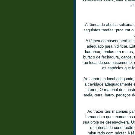
p
A fêmea de abelha solitária 
seguintes tarefas: procurar o 
A fêmea ao nascer será ime
adequado para nidificar. E
barranco, fendas em muros, 
buraco de fechadura, canos, 
ao local de seu nascimento,
as espécies que f
Ao achar um local adequado, 
a cavidade adequadamente e s
interno. O material de const
areia, terra, barro, pedaços d
Ao trazer tais materiais p
formando o que chamamos de
sua prole se desenvolverá. U
o material de construção 
misturado com néctar. A f