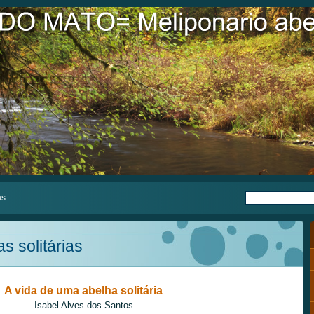
as
s solitárias
A vida de uma abelha solitária
Isabel Alves dos Santos