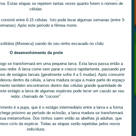
ima. Estas etapas se repetem tantas vezes quanto forem o número de
células.
 constrói entre 6-15 células. Isto pode levar algumas semanas (entre 3-
semanas). Após este período a fêmea morre.
olitária (
Monoeca
) saindo do seu ninho escavado no chão
O desenvolvimento da prole
ogo se transformará em uma pequena larva. Esta larva passa então a
o seu redor. A larva come sem parar e cresce rapidamente, passando por
 de estágios larvais (geralmente sofre 4 a 5 mudas). Após consumir
deixou dentro da célula, a larva madura ocupa a maior parte do espaço
omento também encontramos dentro das células grande quantidade de
este estágio a larva de algumas espécies pode tecer um casulo ao seu
redor, chamado de "cocoon".
mento é a pupa, que é o estágio intermediário entre a larva e a forma
 chega próximo ao período de eclosão, a larva madura se transformará
ua metamorfose. Dos ninhos saem então as abelhas já adultas, que
novo ciclo da espécie. Todas as etapas serão repetidas pelos novos
indivíduos.