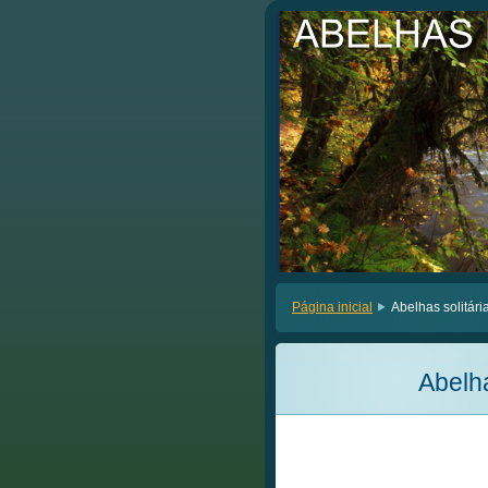
.
.
Página inicial
Abelhas solitári
Abelha