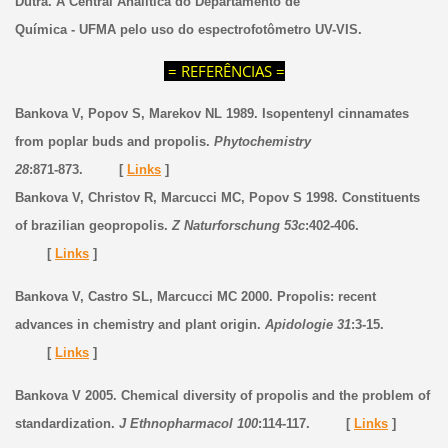
Dutra. A Central Analítica do Departamento de
Química - UFMA pelo uso do espectrofotômetro UV-VIS.
= REFERÊNCIAS =
Bankova V, Popov S, Marekov NL 1989. Isopentenyl cinnamates
from poplar buds and propolis.
Phytochemistry
28
:871-873. [
Links
]
Bankova V, Christov R, Marcucci MC, Popov S 1998. Constituents
of brazilian geopropolis.
Z Naturforschung 53c
:402-406.
[
Links
]
Bankova V, Castro SL, Marcucci MC 2000. Propolis: recent
advances in chemistry and plant origin.
Apidologie 31
:3-15.
[
Links
]
Bankova V 2005. Chemical diversity of propolis and the problem of
standardization.
J Ethnopharmacol 100
:114-117. [
Links
]