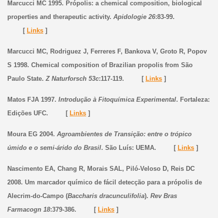
Marcucci MC 1995. Própolis: a chemical composition, biological
properties and therapeutic activity.
Apidologie 26
:83-99.
[
Links
]
Marcucci MC, Rodriguez J, Ferreres F, Bankova V, Groto R, Popov
S 1998. Chemical composition of Brazilian propolis from São
Paulo State.
Z Naturforsch 53c
:117-119. [
Links
]
Matos FJA 1997.
Introdução à Fitoquímica Experimental
. Fortaleza:
Edições UFC. [
Links
]
Moura EG 2004.
Agroambientes de Transição: entre o trópico
úmido e o semi-árido do Brasil
. São Luís: UEMA. [
Links
]
Nascimento EA, Chang R, Morais SAL, Piló-Veloso D, Reis DC
2008. Um marcador químico de fácil detecção para a própolis de
Alecrim-do-Campo (
Baccharis dracunculifolia
).
Rev Bras
Farmacogn 18
:379-386. [
Links
]