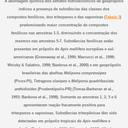
A abordagem química dos extratos hidroalcoólicos de geoprópolis
indicou a presença de substâncias das classes dos
compostos fenólicos, dos triterpenos e das saponinas (
Tabela 3
)
predominando maior concentração de compostos
fenólicos nas amostras 1-3, diminuindo a concentração dos
mesmos nas amostras 5-7. Substâncias fenólicas estão
presentes em própolis de
Apis mellifera
européias e sul-
americanas (Greenaway et al., 1990; Marcucci et al., 1998;
Woisky & Salatino, 1998; Bankova et al., 2000) e em geoprópolis
brasileiras das abelhas
Melipona compressipes
(Picos-PI),
Tetragona clavipes
e
Melipona quadrifasciata
anthidioides
(Prudentópolis-PR) (Tomas-Barberan et al.,
1993; Bankova et al., 1998). Somente as amostras 1, 2, 5 e 6
apresentaram reação fracamente positiva para
triterpenos e saponinas. Substâncias triterpênicas têm sido
detectadas em própolis tropicais de
Apis mellifera
e