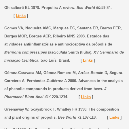
Ghisalberti EL 1979. Propolis: A review.
Bee World 60
:59-84.
[
Links
]
Gomes VA, Nogueira AMC, Marques EC, Santana ER, Barros FER,
Borges MOR, Borges ACR, Ribeiro MNS 2003. Estudos das
atividades antiinflamatórias e antinociceptiva da própolis de
Melipona compressipes fasciculata
Smith (tiúba).
XV Seminário de
Iniciação Científica
. São Luís, Brasil. [
Links
]
Gómez-Caravaca AM, Gómez-Romero M, Arráez-Román D, Segura-
Carretero A, Fernández-Gutiérrez A 2006. Advances in the analysis
of phenolic compounds in products derived from bees.
J
Pharmacol Biom Anal 41
:1220-1234. [
Links
]
Greenaway W, Scaysbrook T, Whatley FR 1990. The composition
and plant origins of propolis.
Bee World 71
:107-118. [
Links
]