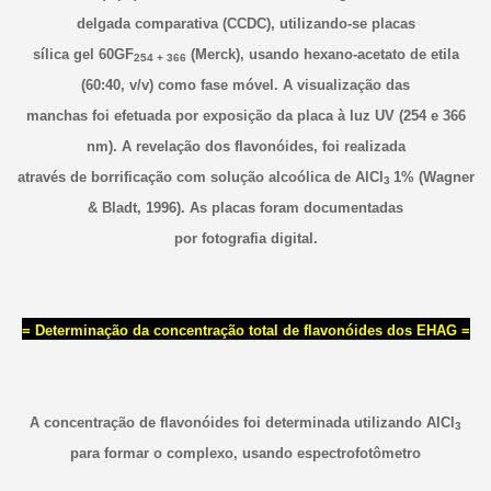
delgada comparativa (CCDC), utilizando-se placas
sílica gel 60GF
(Merck), usando hexano-acetato de etila
254 + 366
(60:40, v/v) como fase móvel. A visualização das
manchas foi efetuada por exposição da placa à luz UV (254 e 366
nm). A revelação dos flavonóides, foi realizada
através de borrificação com solução alcoólica de AlCl
1% (Wagner
3
& Bladt, 1996). As placas foram documentadas
por fotografia digital.
= Determinação da concentração total de flavonóides dos EHAG =
A concentração de flavonóides foi determinada utilizando AlCl
3
para formar o complexo, usando espectrofotômetro