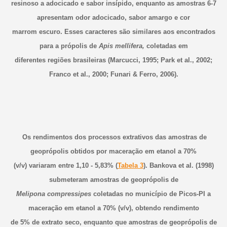
resinoso a adocicado e sabor insípido, enquanto as amostras 6-7
apresentam odor adocicado, sabor amargo e cor
marrom escuro. Esses caracteres são similares aos encontrados
para a própolis de
Apis mellifera,
coletadas em
diferentes regiões brasileiras (Marcucci, 1995; Park et al., 2002;
Franco et al., 2000; Funari & Ferro, 2006).
Os rendimentos dos processos extrativos das amostras de
geoprópolis obtidos por maceração em etanol a 70%
(v/v) variaram entre 1,10 - 5,83% (
Tabela 3
). Bankova et al. (1998)
submeteram amostras de geoprópolis de
Melipona compressipes
coletadas no município de Picos-PI a
maceração em etanol a 70% (v/v), obtendo rendimento
de 5% de extrato seco, enquanto que amostras de geoprópolis de