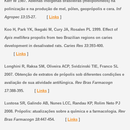
Kerr W 1987. Abelhas indígenas brasileiras (meliponíneos) na
polinização e na produção de mel, pólen, geoprópolis e cera.
Inf
Agropec 13
:15-27. [
Links
]
Koo H, Park YK, Ikegaki M, Cury JA, Rosalen PL 1999. Effect of
Apis mellifera
propolis from two Brazilian regions on caries
development in desalivated rats.
Caries Res 33
:393-400.
[
Links
]
Longhini R, Raksa SM, Oliveira ACP, Svidzinski TIE, Franco SL
2007. Obtenção de extratos de própolis sob diferentes condições e
avaliação de sua atividade antifúngica.
Rev Bras Farmacogn
17
:388-395. [
Links
]
Lustosa SR, Galindo AB, Nunes LCC, Randau KP, Rolim Neto PJ
2008. Própolis: atualizações sobre a química e a farmacologia.
Rev
Bras Farmacogn 18
:447-454. [
Links
]