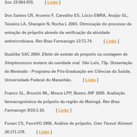
Soc 15
:964-970. [
Links
]
Dos Santos CR, Arcenio F, Carvalho ES, Lúcio EMRA, Araújo GL,
Teixeira LA, Sharapin N, Rocha L 2003. Otimização do processo de
extração de própolis através da verificação da atividade
antimicrobiana.
Rev Bras Farmacogn 13
:71-74. [
Links
]
Duailibe SAC 2004.
Efeito do extrato de própolis na contagem de
Streptococcus mutans da cavidade oral.
São Luís, 73p. Dissertação
de Mestrado - Programa de Pós-Graduação em Ciências da Saúde,
Universidade Federal do Maranhão. [
Links
]
Franco SL, Bruschi ML, Moura LPP, Bueno JHF 2000. Avaliação
farmacognóstica da própolis da região de Maringá.
Rev Bras
Farmacogn 9/10
:1-10. [
Links
]
Funari CS, FerroVO 2006. Análise de própolis.
Cien Tecnol Aliment
26
:171-178. [
Links
]