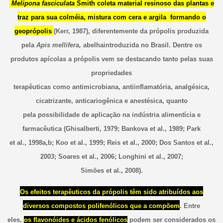
Melipona fasciculata
Smith coleta material resinoso das plantas e
traz para sua colméia, mistura com cera e argila formando o
geoprópolis
(Kerr, 1987), diferentemente da própolis produzida
pela
Apis mellifera,
abelhaintroduzida no Brasil. Dentre os
produtos apícolas a própolis vem se destacando tanto pelas suas
propriedades
terapêuticas como antimicrobiana, antiinflamatória, analgésica,
cicatrizante, anticariogênica e anestésica, quanto
pela possibilidade de aplicação na indústria alimentícia e
farmacêutica (Ghisalberti, 1979; Bankova et al., 1989; Park
et al., 1998a,b; Koo et al., 1999; Reis et al., 2000; Dos Santos et al.,
2003; Soares et al., 2006; Longhini et al., 2007;
Simões et al., 2008).
Os efeitos terapêuticos da própolis têm sido atribuídos aos
diversos compostos polifenólicos que a compõem
. Entre
eles,
os flavonóides e ácidos fenólicos
podem ser considerados os