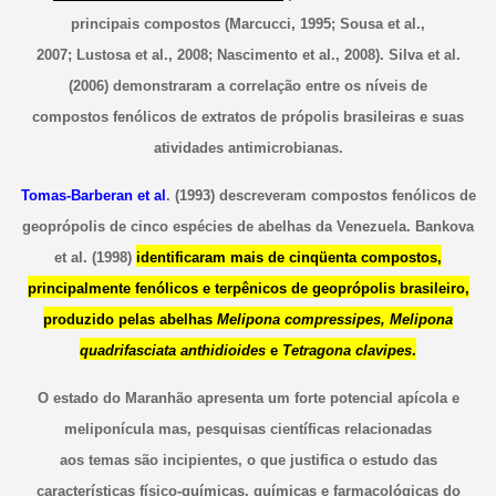
principais compostos (Marcucci, 1995; Sousa et al.,
2007; Lustosa et al., 2008; Nascimento et al., 2008). Silva et al.
(2006) demonstraram a correlação entre os níveis de
compostos fenólicos de extratos de própolis brasileiras e suas
atividades antimicrobianas.
Tomas-Barberan et al
. (1993) descreveram compostos fenólicos de
geoprópolis de cinco espécies de abelhas da Venezuela. Bankova
et al. (1998)
identificaram mais de cinqüenta compostos,
principalmente fenólicos e terpênicos de geoprópolis brasileiro,
produzido pelas abelhas
Melipona compressipes, Melipona
quadrifasciata anthidioides
e
Tetragona clavipes
.
O estado do Maranhão apresenta um forte potencial apícola e
meliponícula mas, pesquisas científicas relacionadas
aos temas são incipientes, o que justifica o estudo das
características físico-químicas, químicas e farmacológicas do