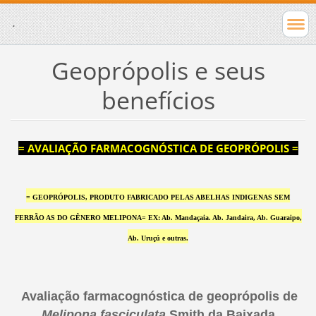
.
Geoprópolis e seus
benefícios
= AVALIAÇÃO FARMACOGNÓSTICA DE GEOPRÓPOLIS =
= GEOPRÓPOLIS, PRODUTO FABRICADO PELAS ABELHAS INDIGENAS SEM
FERRÃO AS DO GÊNERO MELIPONA= EX: Ab. Mandaçaia. Ab. Jandaira, Ab. Guaraipo,
Ab. Uruçú e outras.
Avaliação farmacognóstica de geoprópolis de
Melipona fasciculata
Smith da Baixada