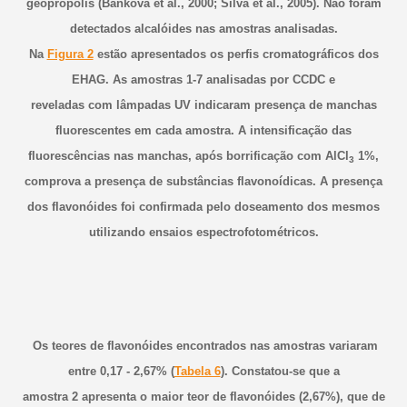
geoprópolis (Bankova et al., 2000; Silva et al., 2005). Não foram
detectados alcalóides nas amostras analisadas.
Na
Figura 2
estão apresentados os perfis cromatográficos dos
EHAG. As amostras 1-7 analisadas por CCDC e
reveladas com lâmpadas UV indicaram presença de manchas
fluorescentes em cada amostra. A intensificação das
fluorescências nas manchas, após borrificação com AlCl
1%,
3
comprova a presença de substâncias flavonoídicas. A presença
dos flavonóides foi confirmada pelo doseamento dos mesmos
utilizando ensaios espectrofotométricos.
Os teores de flavonóides encontrados nas amostras variaram
entre 0,17 - 2,67% (
Tabela 6
). Constatou-se que a
amostra 2 apresenta o maior teor de flavonóides (2,67%), que de