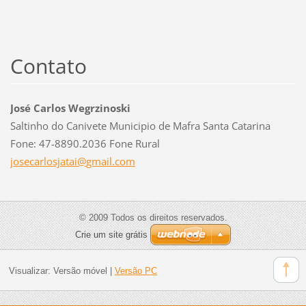
Contato
José Carlos Wegrzinoski
Saltinho do Canivete Municipio de Mafra Santa Catarina
Fone: 47-8890.2036 Fone Rural
josecarl
osjatai@
gmail.co
m
© 2009 Todos os direitos reservados.
Crie um site grátis
Visualizar:
Versão móvel
|
Versão PC