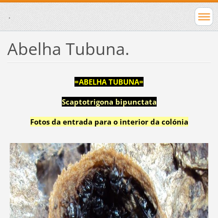
.
Abelha Tubuna.
=ABELHA TUBUNA=
Scaptotrigona bipunctata
Fotos da entrada para o interior da colónia