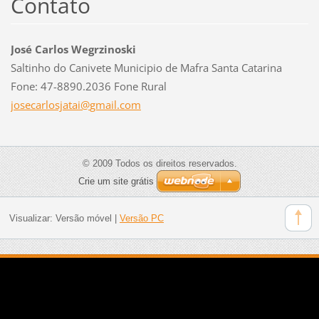
Contato
José Carlos Wegrzinoski
Saltinho do Canivete Municipio de Mafra Santa Catarina
Fone: 47-8890.2036 Fone Rural
josecarl
osjatai@
gmail.co
m
© 2009 Todos os direitos reservados.
Crie um site grátis
Visualizar:
Versão móvel
|
Versão PC