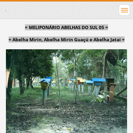
.
= MELIPONÁRIO ABELHAS DO SUL 05 =
= Abelha Mirin, Abelha Mirin Guaçú e Abelha Jatai =