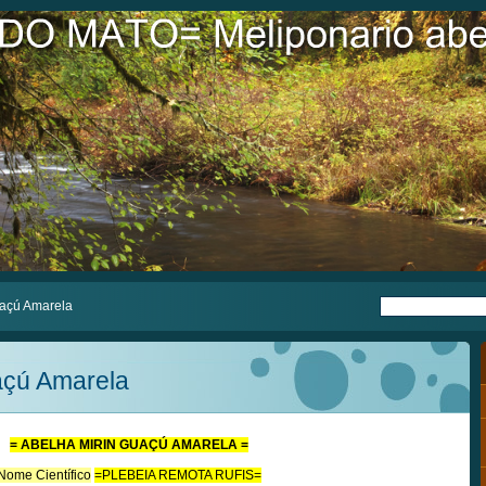
uaçú Amarela
açú Amarela
= ABELHA MIRIN GUAÇÚ AMARELA =
Nome Científico
=PLEBEIA REMOTA RUFIS=