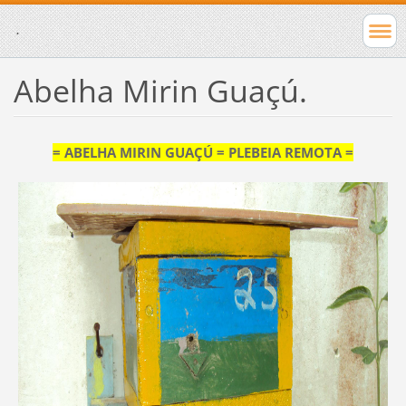
.
Abelha Mirin Guaçú.
= ABELHA MIRIN GUAÇÚ = PLEBEIA REMOTA =