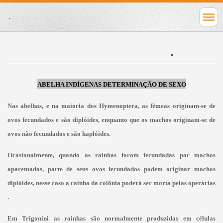
.
.
ABELHA INDÍGENAS DETERMINAÇÃO DE SEXO
Nas abelhas, e na maioria dos Hymenoptera, as fêmeas originam-se de
ovos fecundados e são diplóides, enquanto que os
machos originam-se de
ovos não fecundados e são haplóides.
Ocasionalmente, quando as rainhas foram fecundadas por machos
aparentados, parte de seus ovos fecundados podem originar machos
diplóides, nesse caso a rainha da colônia poderá ser morta pelas operárias
.
Em Trigonini as rainhas são normalmente produzidas em células