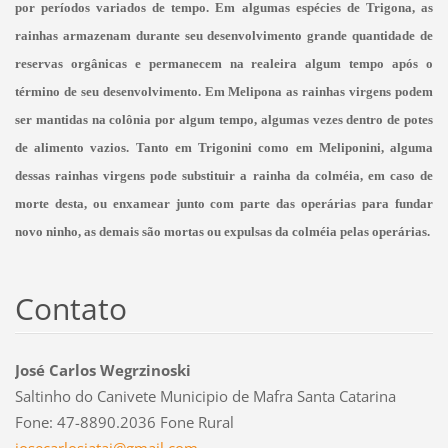
por períodos variados de tempo. Em algumas espécies de Trigona, as
rainhas armazenam durante seu desenvolvimento grande quantidade de
reservas orgânicas e permanecem na realeira algum tempo após o
término de seu desenvolvimento. Em Melipona as rainhas virgens podem
ser mantidas na colônia por algum tempo, algumas vezes dentro de potes
de alimento vazios. Tanto em Trigonini como em Meliponini, alguma
dessas rainhas virgens pode substituir a rainha da colméia, em caso de
morte desta, ou enxamear junto com parte das operárias para fundar
novo ninho, as demais são mortas ou expulsas da colméia pelas operárias.
Contato
José Carlos Wegrzinoski
Saltinho do Canivete Municipio de Mafra Santa Catarina
Fone: 47-8890.2036 Fone Rural
josecarl
osjatai@
gmail.co
m