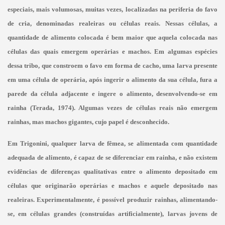
especiais, mais volumosas, muitas vezes, localizadas na periferia do favo
de cria, denominadas realeiras ou células reais. Nessas células, a
quantidade de alimento colocada é bem maior que aquela colocada nas
células das quais emergem operárias e machos. Em algumas espécies
dessa tribo, que constroem o favo em forma de cacho, uma larva presente
em uma célula de operária, após ingerir o alimento da sua célula, fura a
parede da célula adjacente e ingere o alimento, desenvolvendo-se em
rainha (Terada, 1974). Algumas vezes de células reais
não emergem
rainhas, mas machos gigantes, cujo papel é desconhecido.
Em Trigonini, qualquer larva de fêmea, se alimentada com quantidade
adequada de alimento, é capaz de se diferenciar em rainha, e não existem
evidências de diferenças qualitativas entre o alimento depositado em
células que originarão operárias e machos e aquele depositado nas
realeiras. Experimentalmente, é possível produzir rainhas, alimentando-
se, em células grandes (construídas artificialmente), larvas jovens de