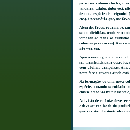
para isso, colônias fortes, co
jandaíra, tujuba, tiúba etc), 
de uma espécie de Trigonini 
etc.), é necessário que, nos fav
Além dos favos, retiram-se, ta
sendo divididas, tendo-se o cu
tomando-se todos os cuidados
colônias para caixas). A nova 
não voarem.
Após a montagem da nova colôni
ser transferida para outro lug
com abelhas campeiras. A nov
nesta fase o enxame ainda est
Na formação de uma nova col
espécie, tomando-se cuidado p
elas se atacarão mutuamente e
A divisão de colônias deve ser
e deve ser realizada
de prefer
quais existam bastante alimento