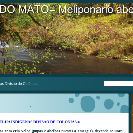
as Divisão de Colónias
.
BELHA INDÍGENAS DIVISÃO DE COLÔNIAS =
os com cria velha (pupas e abelhas prestes a emergir), devendo-se usar,