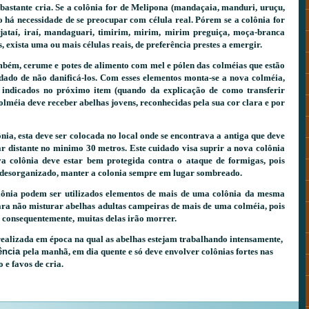
m bastante cria. Se a colônia for de Melipona (mandaçaia, manduri, uruçu,
não há necessidade de se preocupar com célula real. Pórem se a colônia for
(jataí, iraí, mandaguari, timirim, mirim, mirim preguiça, moça-branca
os, exista uma ou mais células reais, de preferência prestes a emergir.
mbém, cerume e potes de alimento com mel e pólen das colméias que estão
idado de não danificá-los. Com esses elementos monta-se a nova colméia,
indicados no próximo item (quando da explicação de como transferir
colméia deve receber abelhas jovens, reconhecidas pela sua cor clara e por
a, esta deve ser colocada no local onde se encontrava a antiga que deve
ar distante no minimo 30 metros. Este cuidado visa suprir a nova colônia
a colônia deve estar bem protegida contra o
ataque de formigas, pois
á desorganizado, manter a colonia sempre em lugar sombreado.
ônia podem ser utilizados elementos de mais de uma colônia da mesma
ara não misturar abelhas adultas campeiras de mais de uma colméia, pois
, consequentemente,
muitas delas irão morrer.
 realizada em época na qual as abelhas estejam trabalhando intensamente,
ência
pela manhã, em dia quente e só deve envolver colônias fortes nas
 e favos de cria.