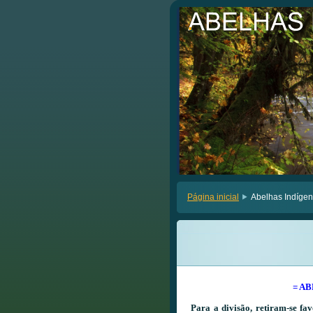
.
.
Página inicial
Abelhas Indígen
= A
Para a divisão, retiram-se fav