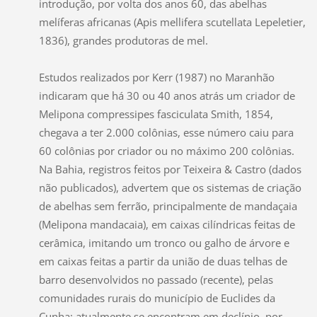
introdução, por volta dos anos 60, das abelhas
melíferas africanas (Apis mellifera scutellata Lepeletier,
1836), grandes produtoras de mel.
Estudos realizados por Kerr (1987) no Maranhão
indicaram que há 30 ou 40 anos atrás um criador de
Melipona compressipes fasciculata Smith, 1854,
chegava a ter 2.000 colônias, esse número caiu para
60 colônias por criador ou no máximo 200 colônias.
Na Bahia, registros feitos por Teixeira & Castro (dados
não publicados), advertem que os sistemas de criação
de abelhas sem ferrão, principalmente de mandaçaia
(Melipona mandacaia), em caixas cilíndricas feitas de
cerâmica, imitando um tronco ou galho de árvore e
em caixas feitas a partir da união de duas telhas de
barro desenvolvidos no passado (recente), pelas
comunidades rurais do município de Euclides da
Cunha; atualmente se encontram em declínio, por