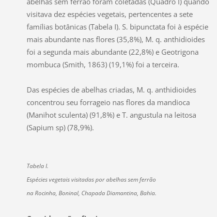
abelhas sem ferrão foram coletadas (Quadro I) quando
visitava dez espécies vegetais, pertencentes a sete
famílias botânicas (Tabela I). S. bipunctata foi à espécie
mais abundante nas flores (35,8%), M. q. anthidioides
foi a segunda mais abundante (22,8%) e Geotrigona
mombuca (Smith, 1863) (19,1%) foi a terceira.
Das espécies de abelhas criadas, M. q. anthidioides
concentrou seu forrageio nas flores da mandioca
(Manihot sculenta) (91,8%) e T. angustula na leitosa
(Sapium sp) (78,9%).
Tabela I.
Espécies vegetais visitadas por abelhas sem ferrão
na Rocinha, Boninal, Chapada Diamantina, Bahia.