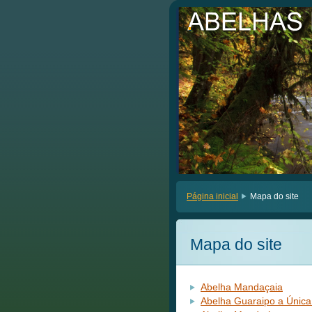
.
.
Página inicial
Mapa do site
Mapa do site
Abelha Mandaçaia
Abelha Guaraipo a Única