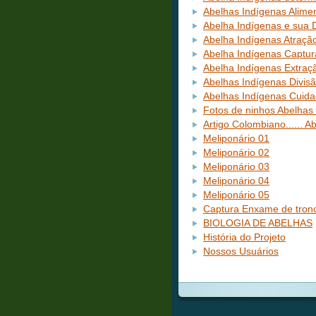
Abelhas Indígenas Alime
Abelha Indígenas e sua 
Abelha Indígenas Atraç
Abelha Indígenas Captu
Abelha Indígenas Extraç
Abelhas Indígenas Divis
Abelhas Indígenas Cuida
Fotos de ninhos Abelhas
Artigo Colombiano...... A
Meliponário 01
Meliponário 02
Meliponário 03
Meliponário 04
Meliponário 05
Captura Enxame de tron
BIOLOGIA DE ABELHAS
História do Projeto
Nossos Usuários