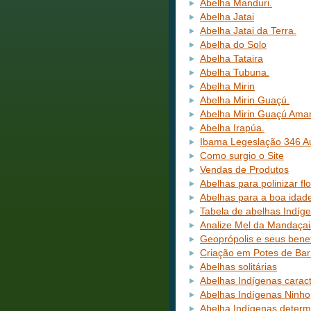
Abelha Manduri.
Abelha Jatai
Abelha Jatai da Terra.
Abelha do Solo
Abelha Tataira
Abelha Tubuna.
Abelha Mirin
Abelha Mirin Guaçú.
Abelha Mirin Guaçú Ama
Abelha Irapúa.
Ibama Legeslação 346 Au
Como surgio o Site
Vendas de Produtos
Abelhas para polinizar fl
Abelhas para a boa idad
Tabela de abelhas Indíg
Analize Mel da Mandaça
Geoprópolis e seus benef
Criação em Potes de Bar
Abelhas solitárias
Abelhas Indígenas caract
Abelhas Indígenas Ninho
Abelha Indígenas determ