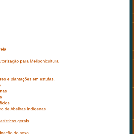
rela
torização para Meliponicultura
ores e plantações em estufas.
e
enas
ia
ícios
ro de Abelhas Indígenas
erísticas gerais
inação do sexo