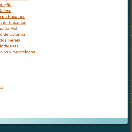
ntação
Defesa
ão de Enxames
ra de Enxames
ão do Mel
ão de Colónias
dos Gerais
 Indígenas
bejas y murciélogos.
co